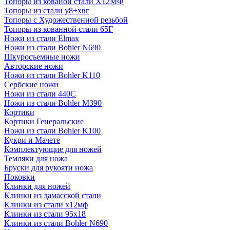
Топоры из кованой стали Х12МФ
Топоры из стали у8+хвг
Топоры с Художественной резьбой
Топоры из кованной стали 65Г
Ножи из стали Elmax
Ножи из стали Bohler N690
Шкуросъемные ножи
Авторские ножи
Ножи из стали Bohler K110
Сербские ножи
Ножи из стали 440С
Ножи из стали Bohler M390
Кортики
Кортики Генеральские
Ножи из стали Bohler K100
Кукри и Мачете
Комплектующие для ножей
Темляки для ножа
Бруски для рукояти ножа
Поковки
Клинки для ножей
Клинки из дамасской стали
Клинки из стали х12мф
Клинки из стали 95х18
Клинки из стали Bohler N690