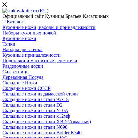
Официальный сайт
Кузницы Братьев Касаткиных
Каталог
Кухонные ножи, наборы и принадлежности
Наборы кухонных ножей
Кухонные ножи
Тяпки
Наборы для стейка
Кухонные принадлежности
Подставки и магнитные держатели
Разделочные доски
Салфетницы
Деревянная Посуда
Складные Ножи
Cкладные ножи СССР
Складные ножи из дамасской стали
Складные ножи из стали 95х18
Складные ножи из стали D2
Складные ножи из стали У10А
Складные ножи из стали х12мф
Складные ножи из стали ХВ-5(Алмазная)
Складные ножи из стали N690
Складные ножи из стали Bohler К340