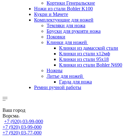
Кортики Генеральские
Ножи из стали Bohler K100
Кукри и Мачете
Комплектующие для ножей
Темляки для ножа
Бруски для рукояти ножа
Поковки
Клинки для ножей
Клинки из дамасской стали
Клинки из стали х12мф
Клинки из стали 95х18
Клинки из стали Bohler N690
Ножны
Литье для ножей
Гарда для ножа
Ремни ручной работы
Ваш город
Ворсма
+7 (920) 03-99-000
+7 (920) 03-99-000
+7 (920) 03-77-000