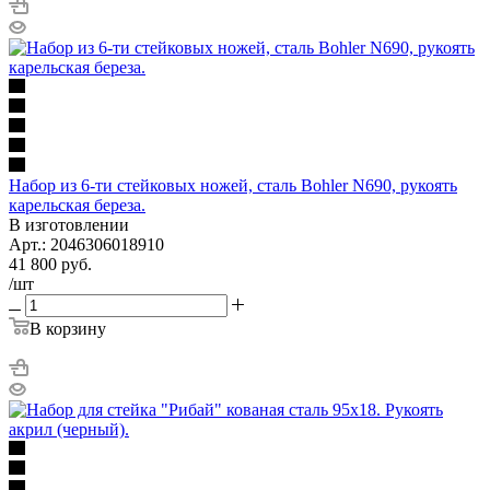
Набор из 6-ти стейковых ножей, сталь Bohler N690, рукоять
карельская береза.
В изготовлении
Арт.: 2046306018910
41 800
руб.
/шт
В корзину